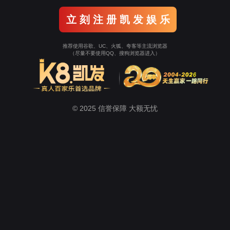
立 刻 注 册 凯 发 娱 乐
推荐使用谷歌、UC、火狐、夸客等主流浏览器
（尽量不要使用QQ、搜狗浏览器进入）
© 2025 信誉保障 大额无忧