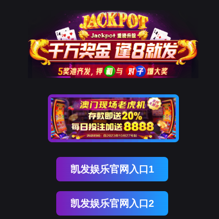
凯发娱乐官网入口1
凯发娱乐官网入口2