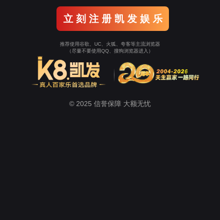
立 刻 注 册 凯 发 娱 乐
推荐使用谷歌、UC、火狐、夸客等主流浏览器
（尽量不要使用QQ、搜狗浏览器进入）
© 2025 信誉保障 大额无忧