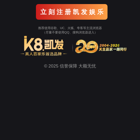
立 刻 注 册 凯 发 娱 乐
推荐使用谷歌、UC、火狐、夸客等主流浏览器
（尽量不要使用QQ、搜狗浏览器进入）
© 2025 信誉保障 大额无忧