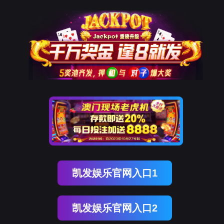
凯发娱乐官网入口1
凯发娱乐官网入口2