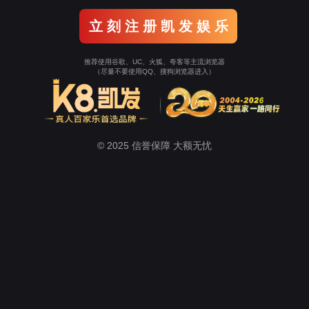
立 刻 注 册 凯 发 娱 乐
推荐使用谷歌、UC、火狐、夸客等主流浏览器
（尽量不要使用QQ、搜狗浏览器进入）
© 2025 信誉保障 大额无忧