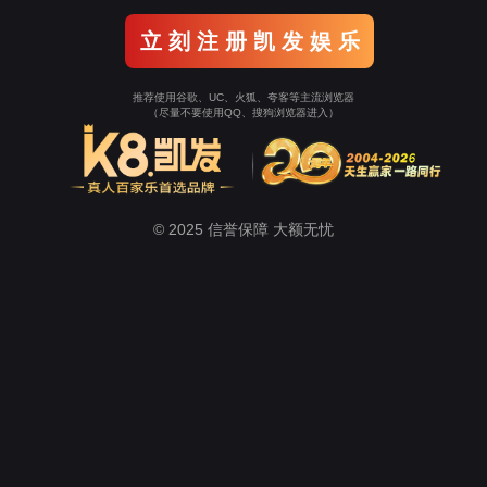
立 刻 注 册 凯 发 娱 乐
推荐使用谷歌、UC、火狐、夸客等主流浏览器
（尽量不要使用QQ、搜狗浏览器进入）
© 2025 信誉保障 大额无忧