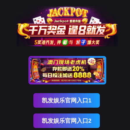
凯发娱乐官网入口1
凯发娱乐官网入口2