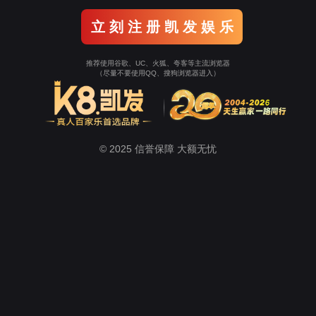
立 刻 注 册 凯 发 娱 乐
推荐使用谷歌、UC、火狐、夸客等主流浏览器
（尽量不要使用QQ、搜狗浏览器进入）
© 2025 信誉保障 大额无忧