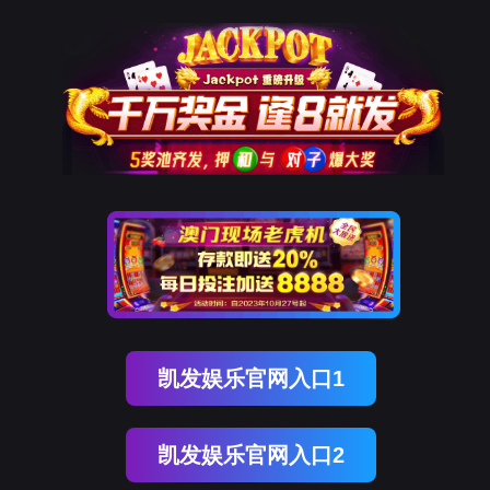
网站
最新研究
MG不朽情缘简介
产品中心
新闻中心
MG不朽情
最新研究
MG不朽情缘简介
产品中心
药品
橘红胶囊
丁溴东莨菪碱注射液