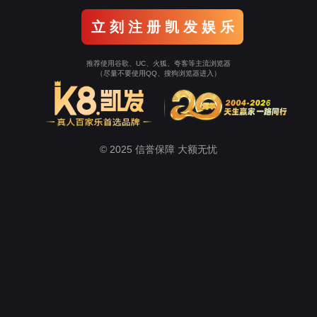
橄榄玫瑰酒
余甘子玫瑰酒
桑椹玫瑰酒
苁蓉酒
新闻中心
公司新闻
行业新
研究
缘2024 年中国药物临床试验登记数量达 4900 项
缘app下载|swag台湾官网|维康药业：黄甲软肝颗粒
缘官方网站|果冻传媒剧情在线观看|标准化数据采集平台构